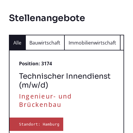
Stellen­angebote
Alle
Bauwirtschaft
Immobilienwirtschaft
Fin
Position: 3174
Technischer Innendienst
(m/w/d)
Ingenieur- und
Brückenbau
Standort: Hamburg